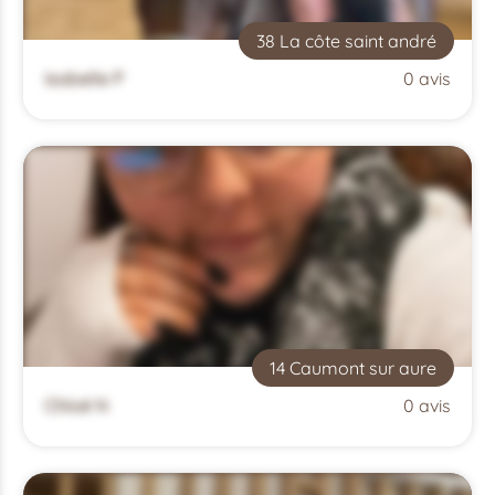
38 La côte saint andré
Isabelle P
0 avis
14 Caumont sur aure
Chloé N
0 avis