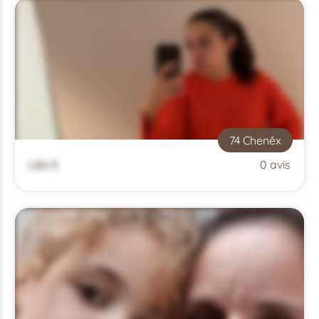
74 Chenêx
Léa S
0 avis