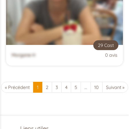
29 Cast
Morgane H
0 avis
« Précédent
1
2
3
4
5
…
10
Suivant »
Liens utiles