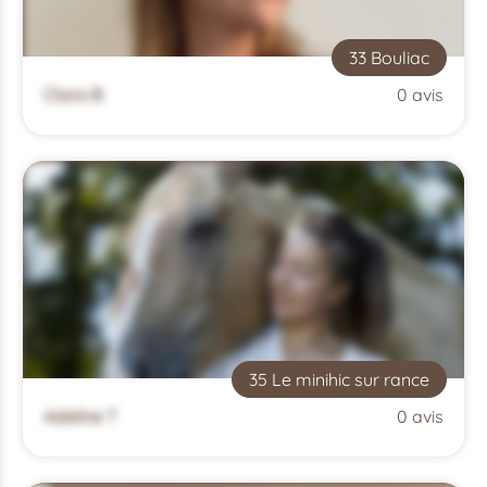
33 Bouliac
Clara B
0 avis
35 Le minihic sur rance
Adeline T
0 avis