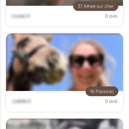
37 Athee sur cher
Louise H
0 avis
16 Passirac
Juliette S
0 avis