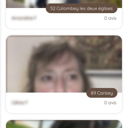
52 Colombey les deux églises
Amandine F
0 avis
89 Carisey
Céline F
0 avis