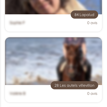
84 Lapalud
Sophie P
0 avis
28 Les autels villevillon
Valérie B
0 avis