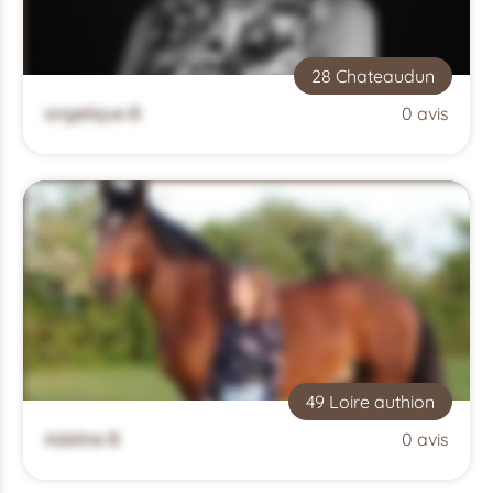
28 Chateaudun
angelique B
0 avis
49 Loire authion
Adeline B
0 avis