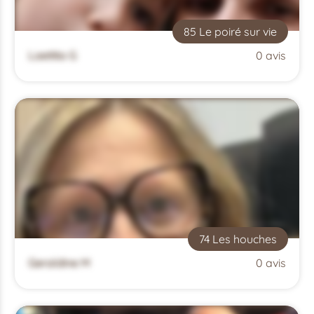
85 Le poiré sur vie
Laetitia G
0 avis
74 Les houches
Geraldine M
0 avis