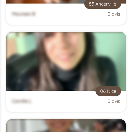
55 Ancerville
Maureen B
0 avis
06 Nice
Camille L
0 avis