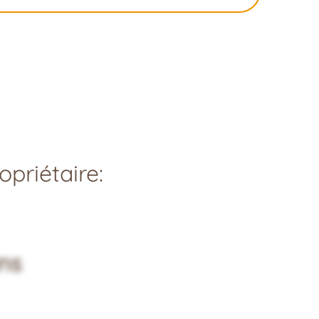
priétaire:
ns