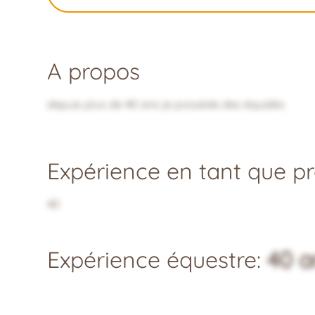
A propos
depuis plus de 40 ans je possède des équidés
Expérience en tant que pro
40
Expérience équestre:
40 a