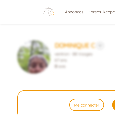
Annonces
Horses-Keepe
DOMINIQUE C
ventron - 88 Vosges
67 ans
0
avis
Me connecter