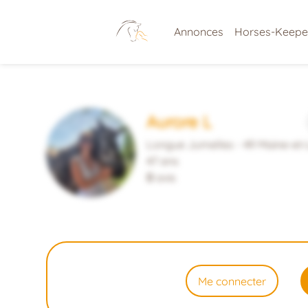
Annonces
Horses-Keepe
Aurore L
Longue Jumelles - 49 Maine-et-
47 ans
0
avis
Me connecter