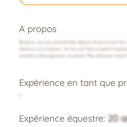
A propos
Bonjour. Je suis passionnée depuis toujours par les
dadous a la maison. Je me suis fait un petit troupea
activité d élevage pour le plaisir. Mes chevaux vivent 
Expérience en tant que pro
7
Expérience équestre:
20 a