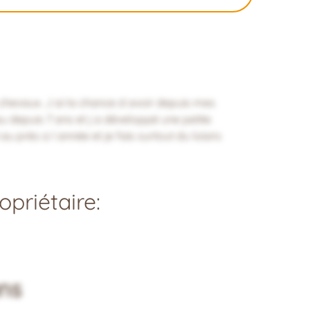
 chevaux. J ai la chance d avoir depuis mes
u depuis 7 ans et j a développé une petite
au près a l année et je fais surtout du loisirs
priétaire:
ns