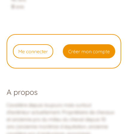
0
avis
Me connecter
Créer mon compte
A propos
Cavalière depuis toujours mais surtout
d'extérieur actuellement. Propriétaire de chevaux
et ancienne pro du milieu du cheval depuis 10
ans (ancienne monitrice d équitation, ancienne
cavalière pro d endurance, grooming).