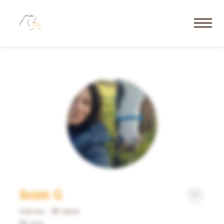
Soizic G
Vienne - 38 Isère
40 ans