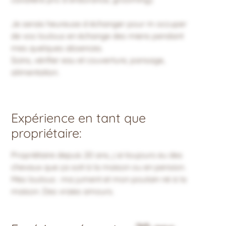
Je serais heureuse d échanger pour m occuper
de vos loulous en échange des miens pendant
mes quelques absences.
Soins, vérifier eau et couverture, pansage,
alimentation.
Expérience en tant que
propriétaire:
Propriétaire depuis 20 ans, j ai toujours eu des
chevaux que ça soit à la maison ou en pension.
Mes loulous : ma jument et mon poulain né à la
maison. Des vraies amours.