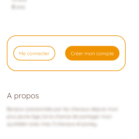
0
avis
Me connecter
Créer mon compte
A propos
Bonjour passionnée par les chevaux depuis mon
plus jeune âge j'ai la chance de partager mon
quotidien avec mes 3 chevaux et poney.