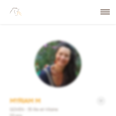
MYRIAM M
GOVEN - 35 Ille-et-Vilaine
53 ans