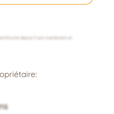
ment Ecume depuis 5 ans maintenant, et
priétaire:
ns