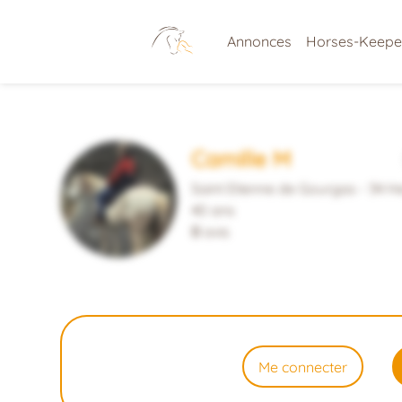
Annonces
Horses-Keepe
Camille M
Saint Etienne de Gourgas - 34 H
40 ans
0
avis
Me connecter