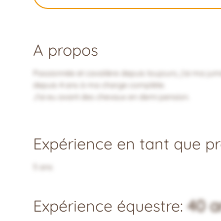
A propos
Passionnée et cavalière depuis toujours, j'ai ma ju
depuis 4 ans à ma charge complète.
J'ai eu avant des chevaux en demi pension.
Expérience en tant que pro
5 ans
Expérience équestre:
40 a