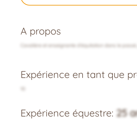
A propos
Cavalière et enseignante d’équitation dans le passé
Expérience en tant que pro
10
Expérience équestre:
25 a