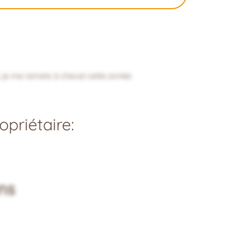
, je me remets à cheval cette année
priétaire:
ns