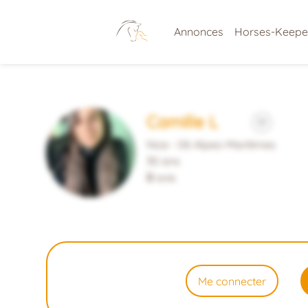
Annonces
Horses-Keepe
Camille L
Nice - 06 Alpes-Maritimes
30 ans
0
avis
Me connecter