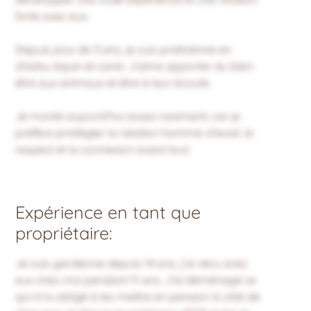
forte avec eux.
Depuis plus de 3 ans, je suis praticienne en
shiatsu équin et canin. J’aime apporter du bien-
être aux animaux et être à leur écoute.
Je monte aujourd’hui assez rarement, car je
préfère privilégier la relation homme-cheval, le
respect et la connexion avant tout.
Expérience en tant que
propriétaire:
Je suis gardienne depuis 14 ans, j’ai vécu avec
eux chez moi pendant 11 ans. J'ai déménagé ce
qui m’a obligé à les mettre en pension à côté de