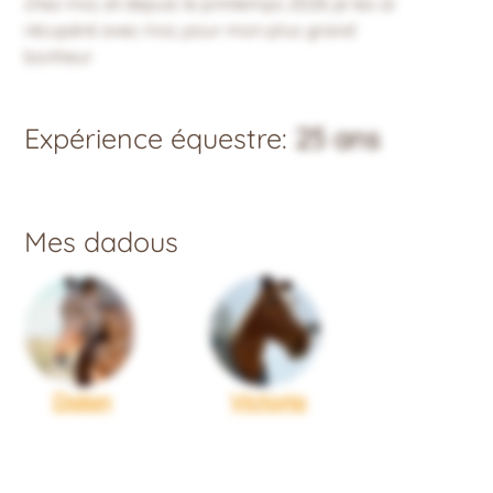
chez moi, et depuis le printemps 2026 je les ai
récupéré avec moi, pour mon plus grand
bonheur
Expérience équestre:
25 ans
Mes dadous
Dalan
Victoria