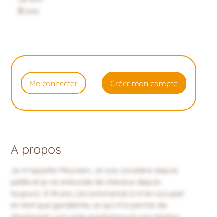
0
avis
Me connecter
Créer mon compte
A propos
Je m’appelle Maureen. Je suis cavalière depuis
petite et je vis entourée de chevaux depuis
toujours. À 14 ans, j’ai commencé à m’en occuper
en tant que gardienne, ce qui m’a permis de
développer une vraie expérience et une relation