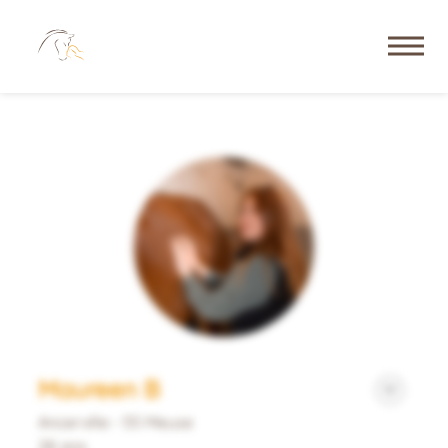
Maureen B
Ancerville - 55 Meuse
28 ans