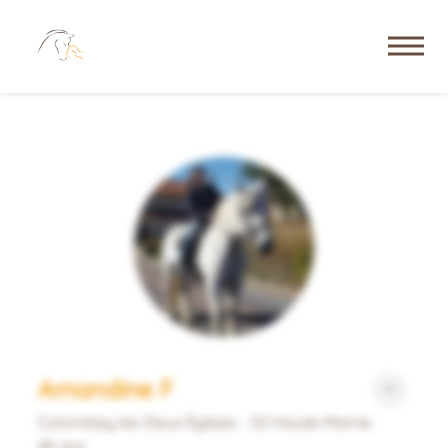
Amandine F
Colombey les Deux Églises - 52 Haute-Marne
45 ans