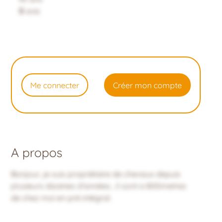
0
avis
Me connecter
Créer mon compte
A propos
Bonjour, je suis propriétaire de chevaux depuis
plusieurs dizaines d'années , il sont a 800metres
de chez moi en pré intégral.