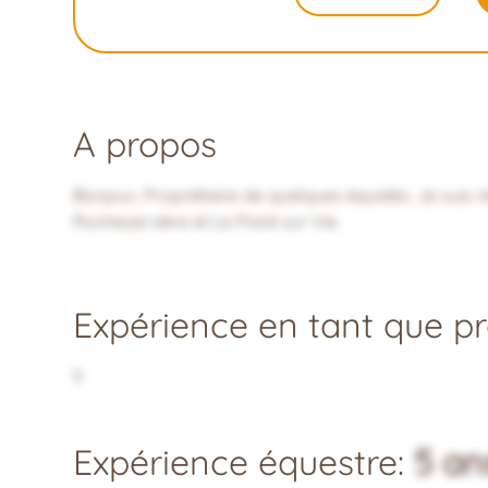
A propos
Bonjour, Propriétaire de quelques équidés. Je suis
Rocheservière et Le Poiré sur Vie.
Expérience en tant que pro
5
Expérience équestre:
5 an