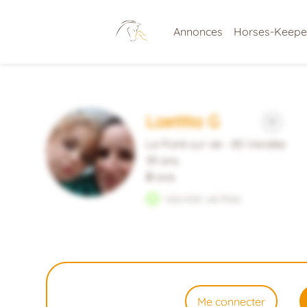
Annonces
Horses-Keepe
Laetitia G
Le Poiré sur vie - 85 Vendée
39 ans
0
avis
Identité vérifiée
Me connecter