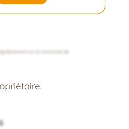
 régulièrement sur la commune de
priétaire:
s