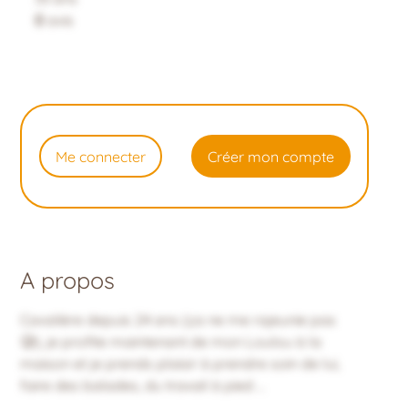
0
avis
Me connecter
Créer mon compte
A propos
Cavalière depuis 24 ans (ça ne me rajeunie pas
🥲), je profite maintenant de mon Loulou à la
maison et je prends plaisir à prendre soin de lui,
faire des balades, du travail à pied …