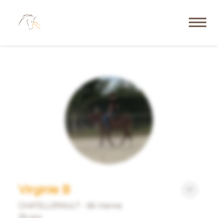
Virginie B
CHATELLERAULT - 86 Vienne
39 ans