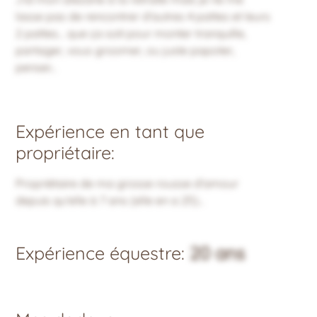
lasse pas de rencontrer d'autres 4 pattes et leurs
2 pattes... que ça soit pour monter tranquille,
partager, vous groomer, ou juste papoter,
penser...
Expérience en tant que
propriétaire:
Propriétaire de ma grosse rousse d'amour
depuis qu'elle à 7 ans (elle en a 25)...
Expérience équestre:
20 ans