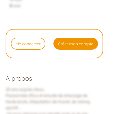
0
avis
Me connecter
Créer mon compte
A propos
20 ans auprès d'eux...
Passionnée d'Eux et ensuite de dressage de
haute école, d'équitation de travail, de reining
sportif...
J'ai mon alezane à la retraite mais je ne me