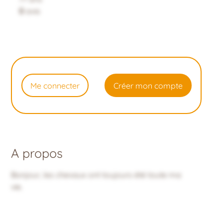
0
avis
Me connecter
Créer mon compte
A propos
Bonjour, les chevaux ont toujours été toute ma
vie.