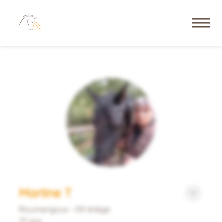
Martine T
Roumengoux - 09 Ariége
77 ans