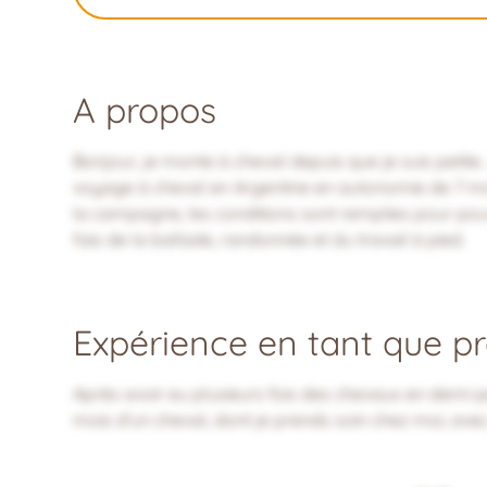
A propos
Bonjour, je monte à cheval depuis que je suis petite
voyage à cheval en Argentine en autonomie de 7 mo
la campagne, les conditions sont remplies pour pou
fais de la ballade, randonnée et du travail à pied.
Expérience en tant que pro
Après avoir eu plusieurs fois des chevaux en demi-p
mois d'un cheval, dont je prends soin chez moi, av