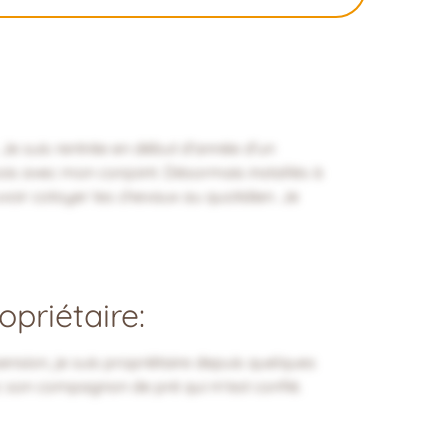
. Je suis rentrée en début d'année d'un
is avec mon conjoint. Désormais installés à
voir cotoyer les chevaux au quotidien. Je
priétaire:
ension, je suis propriétaire depuis quelques
ec son compagnon de pré qui m'est confié.