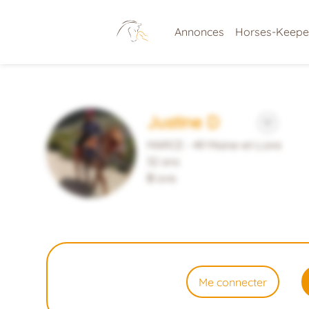
Annonces
Horses-Keepe
Justine D
MARCE - 49 Maine-et-Loire
32 ans
0
avis
Me connecter