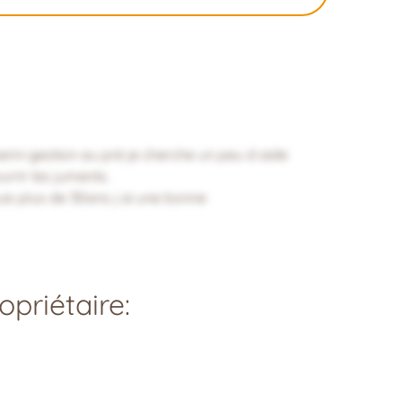
emi-gestion au pré je cherche un peu d aide
rir les juments.
uis plus de 30ans j ai une bonne
priétaire: