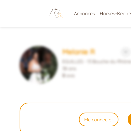
Annonces
Horses-Keepe
Melanie R
EGUILLES - 13 Bouche-du-Rhôn
38 ans
0
avis
Me connecter