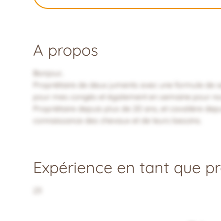
A propos
Bonjour,
Propriétaire de deux juments avec une formule de s
pour mes congés et également en semaine pour nour
Propriétaire depuis plus de 20 ans, et cavalière dep
connaissance des chevaux et de leurs besoins.
Expérience en tant que pro
23