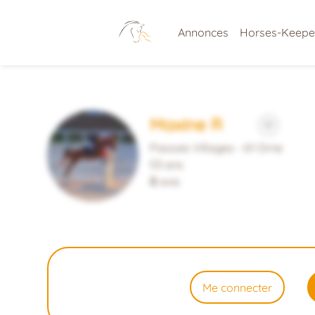
Annonces
Horses-Keepe
Maxine R
Passais Villages - 61 Orne
53 ans
0
avis
Me connecter