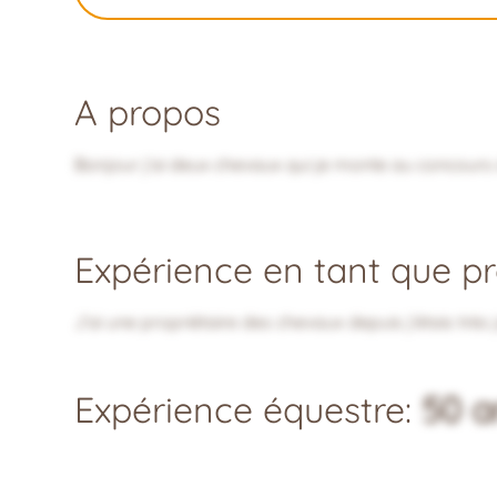
A propos
Bonjour j’ai deux chevaux qui je monte au concour
Expérience en tant que pro
J’ai une propriétaire des chevaux depuis j’étais très 
Expérience équestre:
50 a