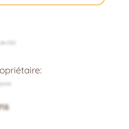
s de CSO
priétaire:
jaune.
ns