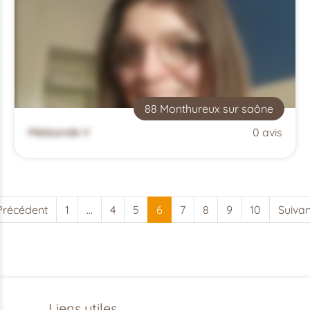
88 Monthureux sur saône
Melisande V
0 avis
Précédent
1
…
4
5
6
7
8
9
10
Suivan
Liens utiles