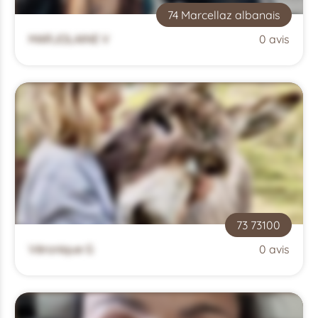
74 Marcellaz albanais
MARJOLAINE V
0 avis
73 73100
Véronique G
0 avis