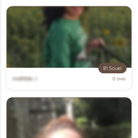
81 Souel
mathilde J
0 avis