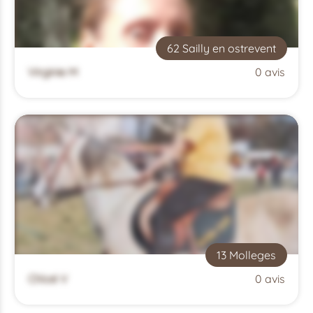
62 Sailly en ostrevent
Virginie M
0 avis
13 Molleges
Chloé V
0 avis