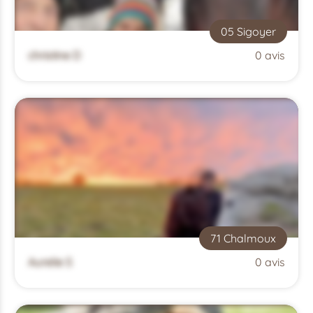
05 Sigoyer
christine D
0 avis
71 Chalmoux
Aurelie S
0 avis