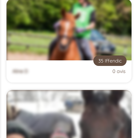
35 Iffendic
Aline D
0 avis