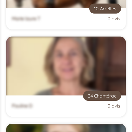
10 Arrelles
Marie laure T
0 avis
24 Chantérac
Pauline D
0 avis